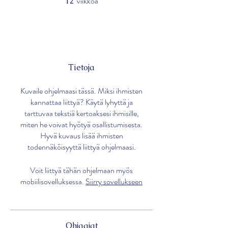
viikkoa
12
Tietoja
Kuvaile ohjelmaasi tässä. Miksi ihmisten
kannattaa liittyä? Käytä lyhyttä ja
tarttuvaa tekstiä kertoaksesi ihmisille,
miten he voivat hyötyä osallistumisesta.
Hyvä kuvaus lisää ihmisten
todennäköisyyttä liittyä ohjelmaasi.
Voit liittyä tähän ohjelmaan myös
mobiilisovelluksessa.
Siirry sovellukseen
Ohjaajat