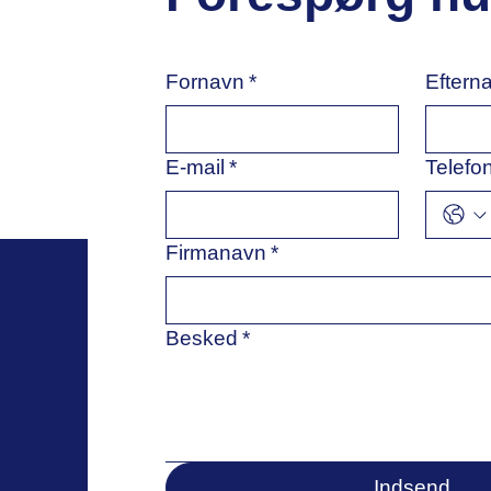
Fornavn
*
Eftern
E-mail
*
Telefo
Firmanavn
*
Besked
*
Indsend