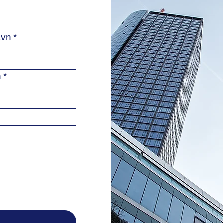
avn
*
n
*