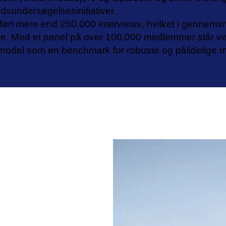
sundersøgelsesinitiativer.
ført mere end 250.000 interviews, hvilket i gennemsn
e. Med et panel på over 100.000 medlemmer står vo
smodel som en benchmark for robuste og pålidelige m