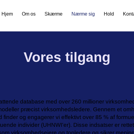
Hjem
Om os
Skærme
Nærme sig
Hold
Kont
Vores tilgang
attende database med over 260 millioner virksomhede
odeller præcist virksomhedsledere. Gennem et omhy
 finder og engagerer vi effektivt over 85 % af formu
uende individer (UHNWI'er). Disse indsatser er rett
r som virksomhedsejere og topledere og sikrer meningsf