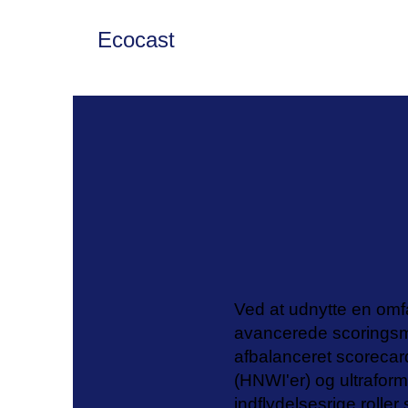
Ecocast
Ved at udnytte en omf
avancerede scoringsm
afbalanceret scorecard
(HNWI'er) og ultraform
indflydelsesrige rolle