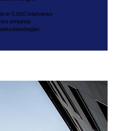
it er 5.000 interviews
res empirisk
arkedsindsigter.