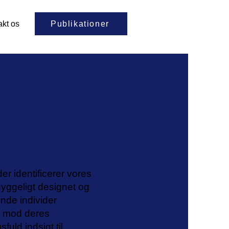
Publikationer
akt os
r identificerer vores
ggeligt designet og
ende individer
et mod deres
uld indsigt til