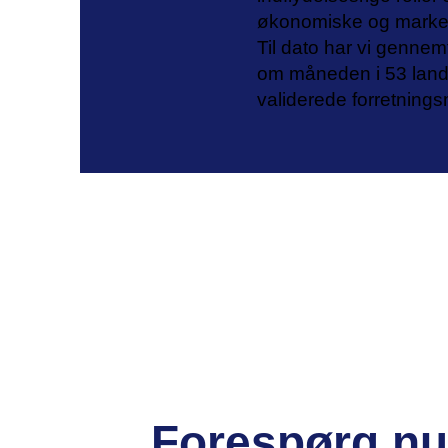
økonomiske og marked
Til dato har vi gennem
om måneden i 53 land
validerede forretning
Forespørg nu