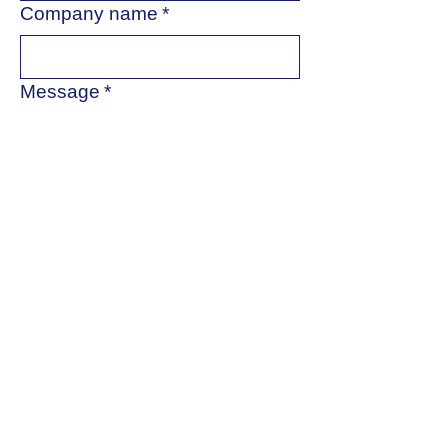
Company name
*
Message
*
Submit
Econcast
Kontaktieren Sie uns
Über uns