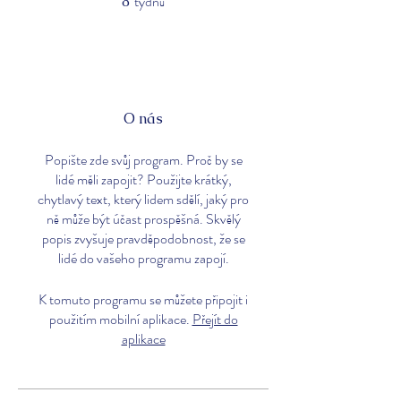
týdnů
8
O nás
Popište zde svůj program. Proč by se
lidé měli zapojit? Použijte krátký,
chytlavý text, který lidem sdělí, jaký pro
ně může být účast prospěšná. Skvělý
popis zvyšuje pravděpodobnost, že se
lidé do vašeho programu zapojí.
K tomuto programu se můžete připojit i
použitím mobilní aplikace.
Přejít do
aplikace